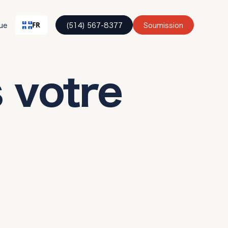
ue
(514) 567-8377
Soumission
FR
 votre