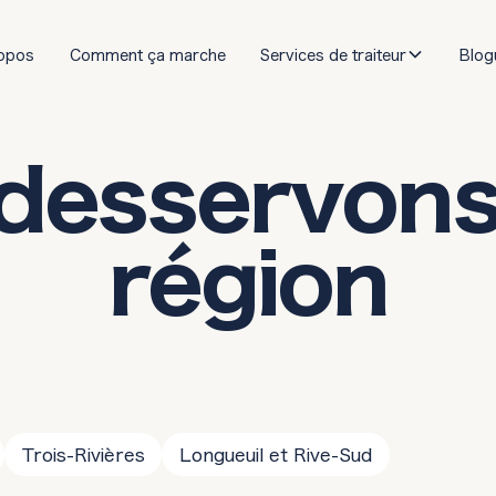
opos
Comment ça marche
Services de traiteur
Blog
desservons
région
Trois-Rivières
Longueuil et Rive-Sud