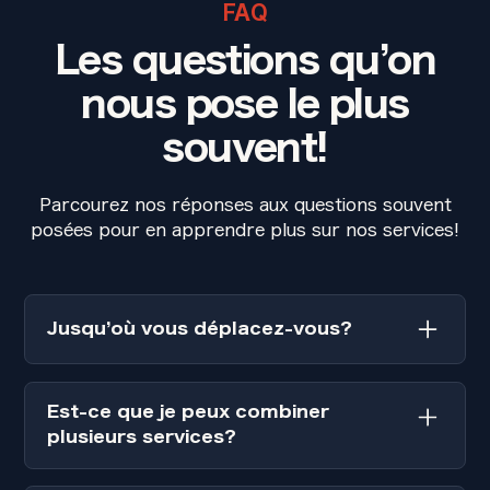
FAQ
Les questions qu’on
nous pose le plus
souvent!
Parcourez nos réponses aux questions souvent
posées pour en apprendre plus sur nos services!
Jusqu’où vous déplacez-vous?
Nous nous déplaçons partout dans la grande
région de Montréal, y compris sur la Rive-
Est-ce que je peux combiner
Nord, la Rive-Sud et à Laval. Nous nous
plusieurs services?
déplaçons également plus loin pour les
événements de grande envergure!
Bien-sûr! Nos services sont 100%