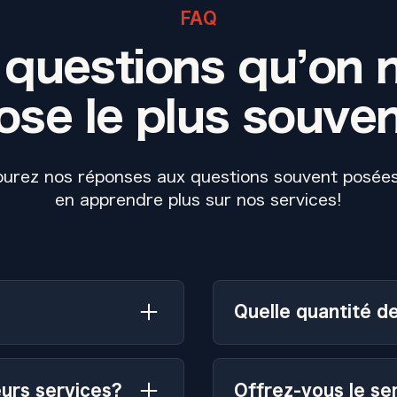
FAQ
 questions qu’on 
ose le plus souven
urez nos réponses aux questions souvent posée
en apprendre plus sur nos services!
Quelle quantité de
 région de Montréal, y
La quantité d’aliment
aval. Nous nous
prévues et du nombre d
eurs services?
Offrez-vous le se
énements de grande
moment de réserver, n