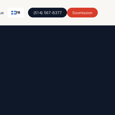
ue
(514) 567-8377
Soumission
FR