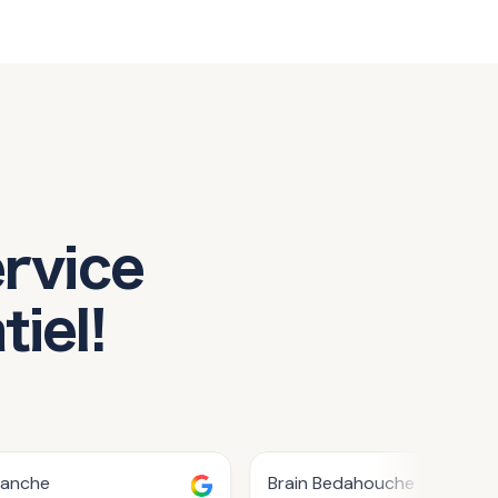
ervice
iel!