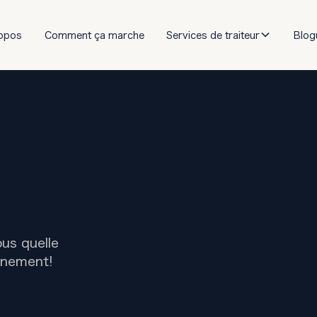
opos
Comment ça marche
Services de traiteur
Blog
us quelle
énement!