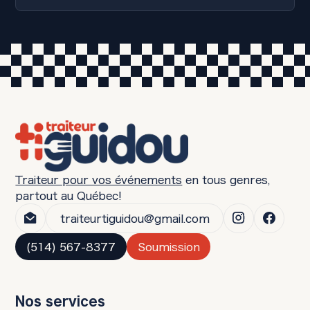
le font!
La qualité des aliments que nous servons est
au coeur d'engagement! Nous nous
approvisionnons auprès de grossistes
réputés dans la région et si possible de
produits locaux. De plus, nous suivons les
directives du MAPAQ à la lettre et nous
entretenons et renouvelons constamment
notre équipement pour vous servir des
aliments frais, sains et savoureux!
Traiteur pour vos événements
en tous genres,
partout au Québec!
traiteurtiguidou@gmail.com
(514) 567-8377
Soumission
Nos services