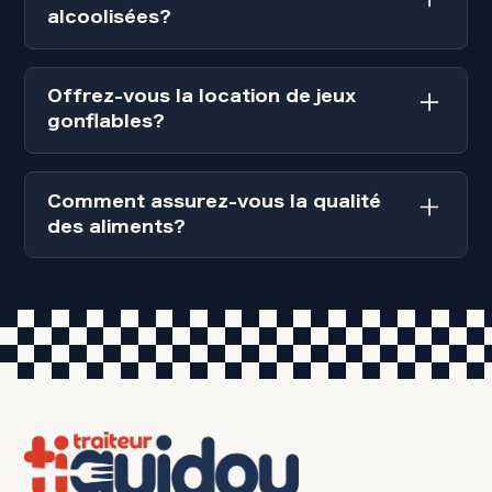
références de partenaires qui le font!
alcoolisées?
Malheureusement, nous n’offrons pas de
boissons alcoolisées. Ce type de service
Offrez-vous la location de jeux
requiert des approbations et des permis
gonflables?
différents de ceux que nous avons.
Non, nous n’offrons pas la location de jeux
gonflables. Nous pouvons cependant vous
Comment assurez-vous la qualité
mettre en contact avec des partenaires qui
des aliments?
le font!
La qualité des aliments que nous servons est
au coeur d'engagement! Nous nous
approvisionnons auprès de grossistes
réputés dans la région et si possible de
produits locaux. De plus, nous suivons les
directives du MAPAQ à la lettre et nous
entretenons et renouvelons constamment
notre équipement pour vous servir des
aliments frais, sains et savoureux!