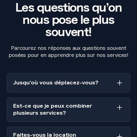
Les questions qu’on
nous pose le plus
souvent!
Parcourez nos réponses aux questions souvent
posées pour en apprendre plus sur nos services!
Jusqu’où vous déplacez-vous?
Nous nous déplaçons partout dans la grande
région de Montréal, y compris sur la Rive-
Est-ce que je peux combiner
Nord, la Rive-Sud et à Laval. Nous nous
plusieurs services?
déplaçons également plus loin pour les
événements de grande envergure!
Bien-sûr! Nos services sont 100%
personnalisables! Vous pouvez combiner
Faites-vous la location