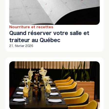
Nourriture et recettes
10 min à lire
Quand réserver votre salle et
traiteur au Québec
21, février 2026