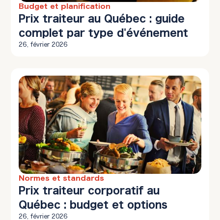
Budget et planification
12 min à lire
Prix traiteur au Québec : guide
complet par type d'événement
26, février 2026
Normes et standards
10 min à lire
Prix traiteur corporatif au
Québec : budget et options
26, février 2026