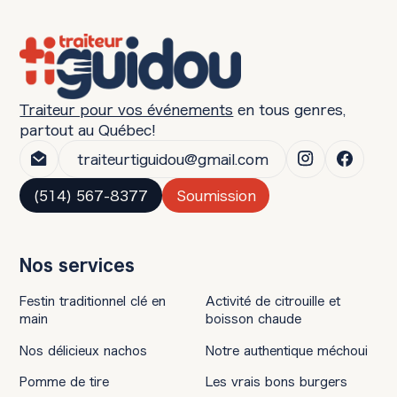
trop familiers ou décontractés. Un menu
légèrement plus raffiné démontre le
professionnalisme et l'appréciation envers
ces invités importants.
Traiteur pour vos événements
en tous genres,
partout au Québec!
traiteurtiguidou@gmail.com
(514) 567-8377
Soumission
Nos services
Festin traditionnel clé en
Activité de citrouille et
main
boisson chaude
Nos délicieux nachos
Notre authentique méchoui
Pomme de tire
Les vrais bons burgers