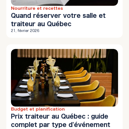
Nourriture et recettes
10 min à lire
Quand réserver votre salle et
traiteur au Québec
21, février 2026
Budget et planification
12 min à lire
Prix traiteur au Québec : guide
complet par type d'événement