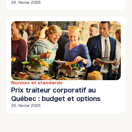
26, février 2026
Normes et standards
10 min à lire
Prix traiteur corporatif au
Québec : budget et options
26, février 2026