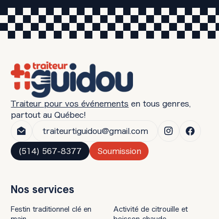
adaptent couleurs, présentation et même
planification complète.
noms des plats à votre image de marque.
Pour un lancement de produit ou une
célébration spéciale, cette personnalisation
renforce votre message. Discutez de vos
idées lors de la consultation initiale pour
explorer les possibilités créatives.
Traiteur pour vos événements
en tous genres,
partout au Québec!
traiteurtiguidou@gmail.com
(514) 567-8377
Soumission
Nos services
Festin traditionnel clé en
Activité de citrouille et
main
boisson chaude