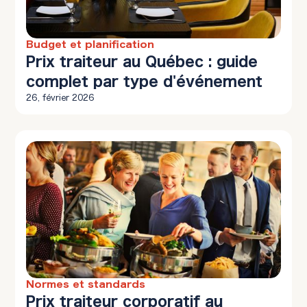
Budget et planification
12 min à lire
Prix traiteur au Québec : guide
complet par type d'événement
26, février 2026
Normes et standards
10 min à lire
Prix traiteur corporatif au