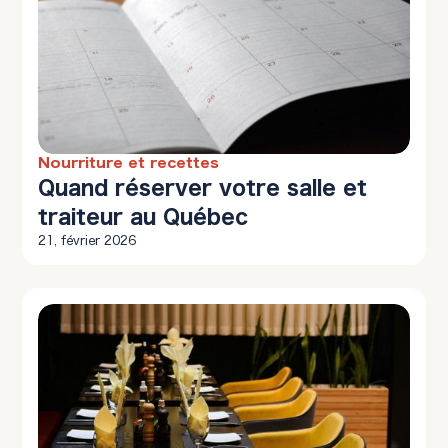
Nourriture et recettes
10 min à lire
Quand réserver votre salle et
traiteur au Québec
21, février 2026