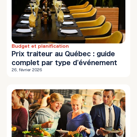
Budget et planification
12 min à lire
Prix traiteur au Québec : guide
complet par type d'événement
26, février 2026