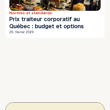
Normes et standards
10 min à lire
Prix traiteur corporatif au
Québec : budget et options
26, février 2026