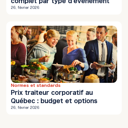
complet par type d'événement
26, février 2026
Normes et standards
10 min à lire
Prix traiteur corporatif au
Québec : budget et options
26, février 2026