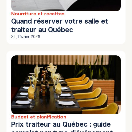
Nourriture et recettes
10 min à lire
Quand réserver votre salle et
traiteur au Québec
21, février 2026
Budget et planification
12 min à lire
Prix traiteur au Québec : guide