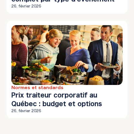
26, février 2026
Normes et standards
10 min à lire
Prix traiteur corporatif au
Québec : budget et options
26, février 2026