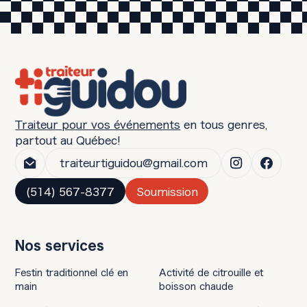
de votre réception.
anticipation vous garantit de meilleurs prix,
plus de choix de menus et la disponibilité des
traiteurs les plus réputés. Pour les mariages
en basse saison, six à neuf mois peuvent
suffire.
Traiteur pour vos événements
en tous genres,
partout au Québec!
traiteurtiguidou@gmail.com
(514) 567-8377
Soumission
Nos services
Festin traditionnel clé en
Activité de citrouille et
main
boisson chaude