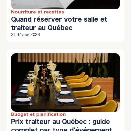
Nourriture et recettes
10 min à lire
Quand réserver votre salle et
traiteur au Québec
21, février 2026
Budget et planification
12 min à lire
Prix traiteur au Québec : guide
complet par type d'événement